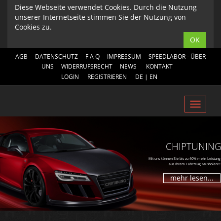
Diese Webseite verwendet Cookies. Durch die Nutzung
unserer Internetseite stimmen Sie der Nutzung von
Cookies zu.
OK
AGB
DATENSCHUTZ
F A Q
IMPRESSUM
SPEEDLABOR - ÜBER
UNS
WIDERRUFSRECHT
NEWS
KONTAKT
LOGIN
REGISTRIEREN
DE
|
EN
Toggl
navig
CHIPTUNIN
Mit uns können Sie bis zu 40% mehr Leistung
aus Ihrem Fahrzeug rausholen!!!
mehr lesen...