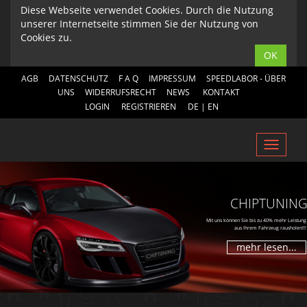
Diese Webseite verwendet Cookies. Durch die Nutzung
unserer Internetseite stimmen Sie der Nutzung von
Cookies zu.
OK
AGB
DATENSCHUTZ
F A Q
IMPRESSUM
SPEEDLABOR - ÜBER
UNS
WIDERRUFSRECHT
NEWS
KONTAKT
LOGIN
REGISTRIEREN
DE
|
EN
Toggl
navig
CHIPTUNIN
Mit uns können Sie bis zu 40% mehr Leistung
aus Ihrem Fahrzeug rausholen!!!
mehr lesen...